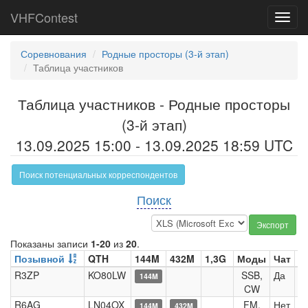
VHFContest
Toggl
navig
Соревнования
Родные просторы (3-й этап)
Таблица участников
Таблица участников - Родные просторы
(3-й этап)
13.09.2025 15:00 - 13.09.2025 18:59 UTC
Поиск потенциальных корреспондентов
Поиск
Экспорт
Показаны записи
1-20
из
20
.
Позывной
QTH
144M
432M
1,3G
Моды
Чат
К
R3ZP
KO80LW
SSB,
Да
1
144M
CW
R6AG
LN04OX
FM,
Нет
144M
432M