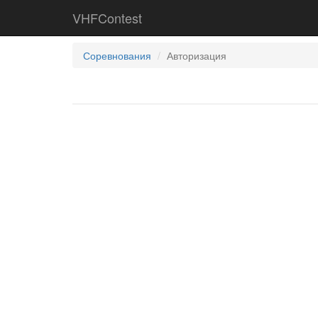
VHFContest
Соревнования
Авторизация